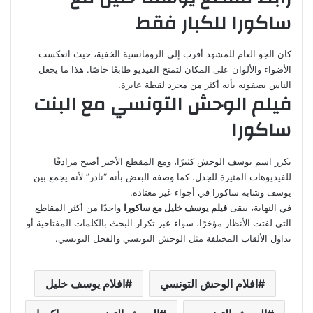
ساكورا للكبار فقط
كان الجو العام للمشهد أقرب إلى الرومانسية الخفية، حيث انعكست
الأضواء والألوان على المكان لتمنح الفيديو طابعًا خاصًا. هذا ما يجعل
الناس يصفونه بأنه أكثر من مجرد لقطة عابرة.
فيلم الوحش التونسي مع البنت
ساكورا
تكرر اسم يوسف الوحش كثيرًا، ومع المقطع الأخير أصبح مرادفًا
للفيديوهات المثيرة للجدل. كما وصفه البعض بأنه “نادر” لأنه يجمع بين
يوسف وشابة ساكورا في أجواء غير معتادة.
في النهاية، يبقى
فيلم يوسف خليل مع ساكورا
واحدًا من أكثر المقاطع
التي لفتت الأنظار مؤخرًا، سواء عبر تكرار البحث بالكلمات المفتاحية أو
تداول الألقاب المختلفة مثل الوحش التونسي والفحل التونسي.
افلام الوحش التونسي
افلام يوسف خليل