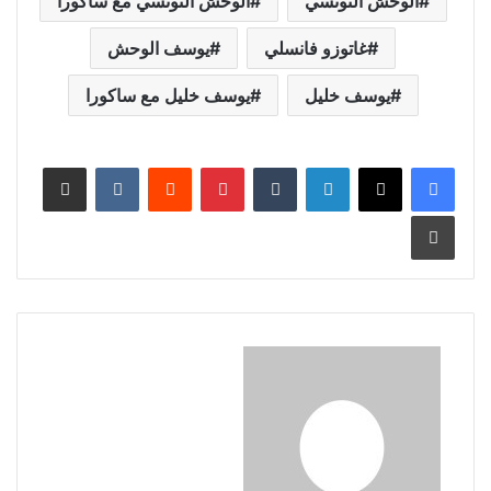
الوحش التونسي
الوحش التونسي مع ساكورا
غاتوزو فانسلي
يوسف الوحش
يوسف خليل
يوسف خليل مع ساكورا
لينكدإن
بينتيريست
مشاركة عبر البريد
طباعة