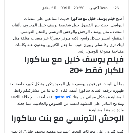
26 أكتوبر، 2025
Roro
0
909
2 دقائق
أصبح
فيلم
يوسف خليل مع ساكورا
حديث المتابعين على منصات
التواصل. حيث يثير الفضول حول شخصية يوسف خليل المعروف بألقابه
المتعددة مثل يوسف الوحش والوحش التونسي والفحل التونسي.
المقطع انتشر بشكل واسع، لكنه متوفر حصريًا عبر منصات مغلقة مثل
لينك تري وفانسلي وبورن هوب، ما جعل الكثيرين يبحثون عنه بكلمات
مفتاحية متنوعة للوصول إليه.
فيلم يوسف خليل مع ساكورا
للكبار فقط +20
بما أن البحث عن فيديو يوسف خليل الجديد يتكرر بشكل كبير، خاصة بعد
ظهوره برفقة الشابة ساكورا أنيقة، فكان لا بد لنا من مشاركتكم رابط
المشاهدة بشكل مجاني من هنا:
gattouz0
. فقد أضفت الإطلالة اللافتة
وملامح الثنائي على المشهد لمسة من الغموض والجاذبية، مما جعله
مادة دسمة للمشاهدة.
الوحش التونسي مع بنت ساكورا
كتب كثيرون على محركات البحث “تسريب مقطع يوسف خليل”، إذ يظن