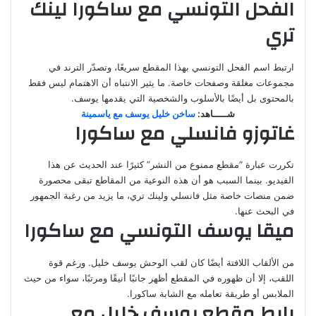
الفحل التونسي مع ساكورا لينك
تري
ارتبط اسم الفحل التونسي بهذا المقطع سريعًا، وتصدّر الترند في
مجموعات مغلقة وصفحات خاصة. ما يثير الانتباه أن الاهتمام ليس فقط
بالمحتوى بل أيضًا بالأسلوب والشخصية التي يقدمها يوسف.
شـــــاهد:
ساخن خليل يوسف مع ياسمينة
غاتوزو فانسلي مع ساكورا
تكررت عبارة “مقطع ممنوع من النشر” كثيرًا عند الحديث عن هذا
الفيديو. بينما السبب هو أن هذه النوعية من المقاطع تبقى محصورة
ضمن منصات خاصة مثل فانسلي ولينك تري، ما يزيد من رغبة الجمهور
في البحث عنها.
ميقا يوسف التونسي مع ساكورا
من الألقاب اللافتة أيضًا كان لقب الوحش يوسف خليل. ورغم قوة
اللقب، إلا أن ظهوره في المقطع أظهر جانبًا أنيقًا ومرتبًا، سواء من حيث
الملابس أو طريقة تعامله مع الشابة ساكورا.
رابط مقطع يوسف خليل مع