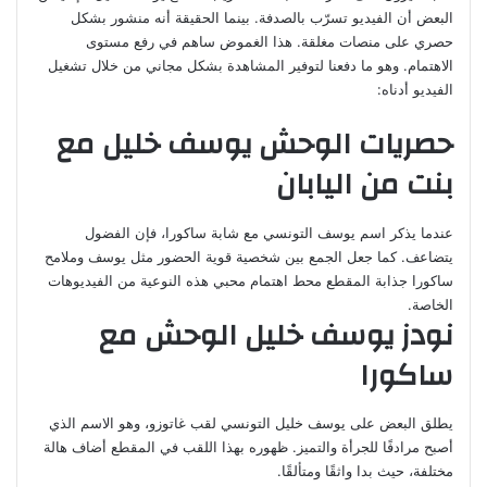
البعض أن الفيديو تسرّب بالصدفة. بينما الحقيقة أنه منشور بشكل
حصري على منصات مغلقة. هذا الغموض ساهم في رفع مستوى
الاهتمام. وهو ما دفعنا لتوفير المشاهدة بشكل مجاني من خلال تشغيل
الفيديو أدناه:
حصريات الوحش يوسف خليل مع
بنت من اليابان
عندما يذكر اسم يوسف التونسي مع شابة ساكورا، فإن الفضول
يتضاعف. كما جعل الجمع بين شخصية قوية الحضور مثل يوسف وملامح
ساكورا جذابة المقطع محط اهتمام محبي هذه النوعية من الفيديوهات
الخاصة.
نودز يوسف خليل الوحش مع
ساكورا
يطلق البعض على يوسف خليل التونسي لقب غاتوزو، وهو الاسم الذي
أصبح مرادفًا للجرأة والتميز. ظهوره بهذا اللقب في المقطع أضاف هالة
مختلفة، حيث بدا واثقًا ومتألقًا.