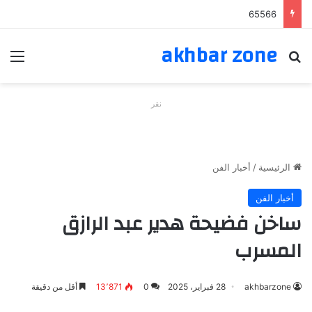
65566
akhbar zone
بحث عن
الق
نقر
الرئيسية
/
أخبار الفن
أخبار الفن
ساخن فضيحة هدير عبد الرازق
المسرب
akhbarzone
28 فبراير، 2025
0
13٬871
أقل من دقيقة