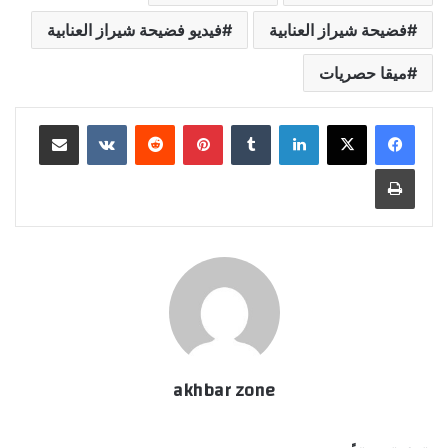
فضيحة شيراز العنابية
فيديو فضيحة شيراز العنابية
ميقا حصريات
لينكدإن
بينتيريست
مشاركة عبر البريد
طباعة
akhbar zone