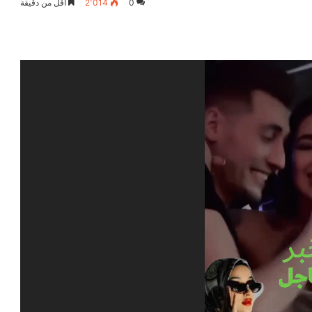
0
2٬014
أقل من دقيقة