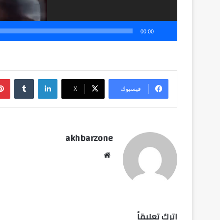
00:00
لينكدإن
فيسبوك
‫X
akhbarzone
موقع
الويب
اترك تعليقاً