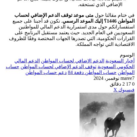
الإضافي الذي تستحقه.
في ختام مقالنا حول
متى موعد توقف الدعم الإضافي لحساب
المواطن 1446؟ إليك الموعد الرسمي
. نكون قد أجبنا على جميع
استفساراتكم حول مدى استمرارية الدعم المالي للمواطنين
السعوديين في العام الجديد. حيث يعتمد مستقبل البرنامج على
القرارات الحكومية، التي تصدرها الجهات المختصة وفقًا للظروف
الاقتصادية التي تواجه المملكة.
الوسوم
أخبار السعودية
الدعم الإضافي لحساب المواطن
الدعم المالي
الحكومي السعودية
توقف الدعم الإضافي لحساب المواطن
حساب
المواطن
حساب المواطن دفعة 84
دعم حساب المواطن
7 نوفمبر، 2024
maree
0
17
2 دقائق
طباعة
لينكدإن
مشاركة
بينتيريست
فيسبوك
‫X
عبر
البريد