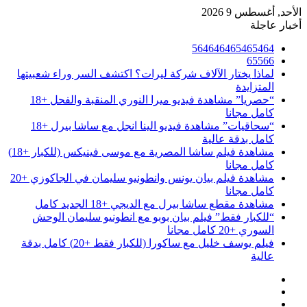
الأحد, أغسطس 9 2026
أخبار عاجلة
564646465465464
65566
لماذا يختار الآلاف شركة ليرات؟ اكتشف السر وراء شعبيتها
المتزايدة
“حصريا” مشاهدة فيديو ميرا النوري المنقبة والفحل +18
كامل مجانا
“سحاقيات” مشاهدة فيديو الينا انجل مع ساشا بيرل +18
كامل بدقة عالية
مشاهدة فيلم ساشا المصرية مع موسى فينيكس (للكبار +18)
كامل مجانا
مشاهدة فيلم بيان يونس وانطونيو سليمان في الجاكوزي +20
كامل مجانا
مشاهدة مقطع ساشا بيرل مع الديجي +18 الجديد كامل
“للكبار فقط” فيلم بيان بوبو مع انطونيو سليمان الوحش
السوري +20 كامل مجانا
فيلم يوسف خليل مع ساكورا (للكبار فقط +20) كامل بدقة
عالية
تسجيل
مقال
الدخول
إضافة
عشوائي